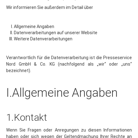
Wir informieren Sie außerdem im Detail über
im Detail
Allgemeine Angaben
One Pager
Datenverarbeitungen auf unserer Website
Info
Weitere Datenverarbeitungen
Branche
Verantwortlich für die Datenverarbeitung ist die Presseservice
Vertriebsgebiet
Nord GmbH & Co. KG (nachfolgend als „wir“ oder „uns“
LZB
bezeichnet).
Karriere
I.Allgemeine Angaben
1.Kontakt
Wenn Sie Fragen oder Anregungen zu diesen Informationen
haben oder sich wegen der Geltendmachung Ihrer Rechte an
uns wenden möchten, richten Sie Ihre Anfrage bitte an