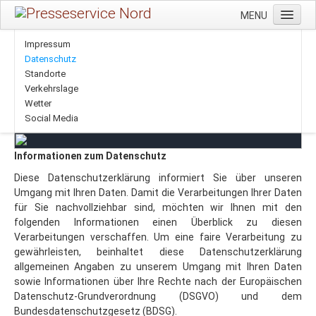
MENU
Startseite
Impressum
Datenschutz
Verlage
Standorte
Verkehrslage
VMP Panel
Wetter
Marketing
Social Media
Einzelhandel
Informationen zum Datenschutz
Diese Datenschutzerklärung informiert Sie über unseren
VMP
Umgang mit Ihren Daten. Damit die Verarbeitungen Ihrer Daten
Presse Aktuell / Downloads
für Sie nachvollziehbar sind, möchten wir Ihnen mit den
folgenden Informationen einen Überblick zu diesen
Non-Press PSN-Shop
Verarbeitungen verschaffen. Um eine faire Verarbeitung zu
gewährleisten, beinhaltet diese Datenschutzerklärung
Die Zeitung macht schlau!
allgemeinen Angaben zu unserem Umgang mit Ihren Daten
Tabakwaren - täglich
sowie Informationen über Ihre Rechte nach der Europäischen
Datenschutz-Grundverordnung (DSGVO) und dem
PSN Kundenportal
Bundesdatenschutzgesetz (BDSG).
Fit for Future